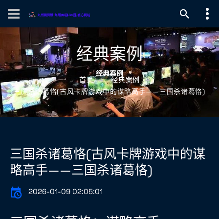
经典案例
首页
经典案例
三国杀诸葛恪(古风卡牌游戏中的谋略高手——三国杀诸葛恪)
三国杀诸葛恪(古风卡牌游戏中的谋
略高手——三国杀诸葛恪)
2026-01-09 02:05:01